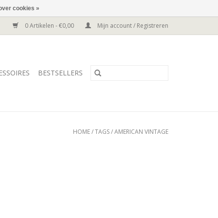
over cookies »
0 Artikelen - €0,00
Mijn account / Registreren
ESSOIRES
BESTSELLERS
HOME
/
TAGS
/
AMERICAN VINTAGE