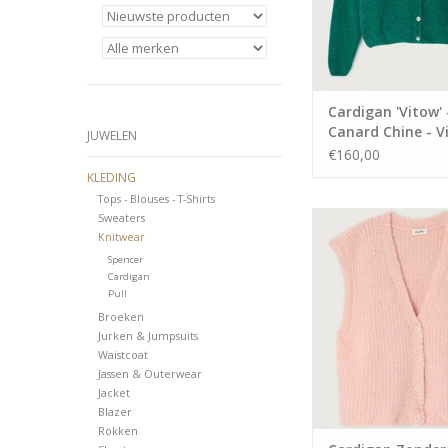
elastaan.
TOEVOEGEN AAN WI
Cardigan 'Vitow' 
Canard Chine - V
JUWELEN
American Vintag
€160,00
KLEDING
Tops - Blouses - T-Shirts
Cardigan met rond
Sweaters
Knitwear
knoopsluitin
Spencer
Samenstelling: 36%
Cardigan
Pull
polyacrylvezel, 15% 
Broeken
polyamide & 1% el
Jurken & Jumpsuits
TOEVOEGEN AAN WI
Waistcoat
Jassen & Outerwear
Jacket
Blazer
Rokken