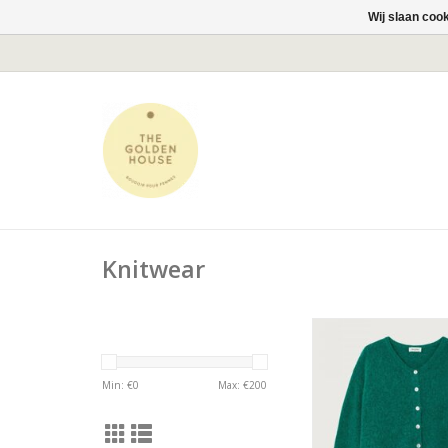
Wij slaan coo
Knitwear
Superzachte cardig
model.
Tailleert normaal,
Min: €
0
Max: €
200
gebruikelijke m
Samenstelling: 34% a
wol, 29% polyami