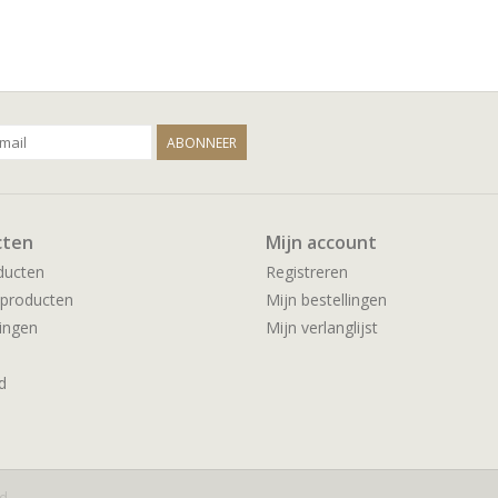
ABONNEER
cten
Mijn account
ducten
Registreren
producten
Mijn bestellingen
ingen
Mijn verlanglijst
d
ed