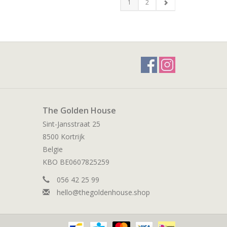
1
2
The Golden House
Sint-Jansstraat 25
8500 Kortrijk
Belgie
KBO BE0607825259
056 42 25 99
hello@thegoldenhouse.shop