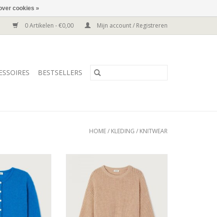
over cookies »
0 Artikelen - €0,00
Mijn account / Registreren
ESSOIRES
BESTSELLERS
HOME
/
KLEDING
/
KNITWEAR
cardigan, kort
Ballontrui met lange mouwen en
del.
ronde hals.
rmaal, neem je
ijke maat.
Samenstelling: 50% wol & 50%
polyester.
 34% alpaca, 34%
TOEVOEGEN AAN WINKELWAGEN
lyamide & 3%