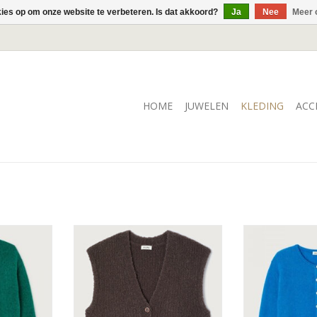
kies op om onze website te verbeteren. Is dat akkoord?
Ja
Nee
Meer 
HOME
JUWELEN
KLEDING
ACC
an, kort
Cardigan met ronde hals &
Superzachte 
knoopsluiting.
mo
 neem je
Tailleert no
aat.
Samenstelling: 36% wol, 35%
gebruikel
polyacrylvezel, 15% alpaca, 13%
lpaca, 34%
polyamide & 1% elastaan.
Samenstelling:
de & 3%
wol, 29% po