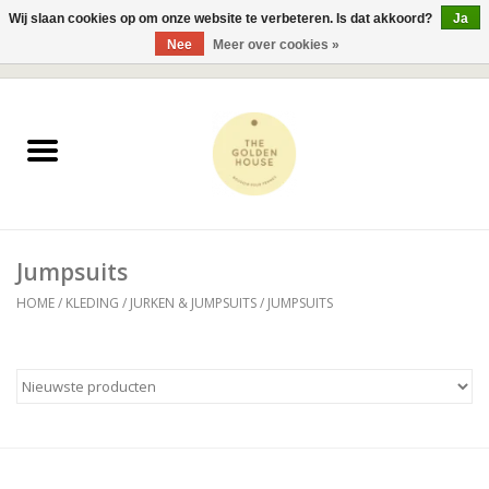
Wij slaan cookies op om onze website te verbeteren. Is dat akkoord?
Ja
Nee
Meer over cookies »
0 Artikelen - €0,00
Home
JUWELEN
KLEDING
Jumpsuits
ACCESSOIRES
HOME
/
KLEDING
/
JURKEN & JUMPSUITS
/
JUMPSUITS
BESTSELLERS