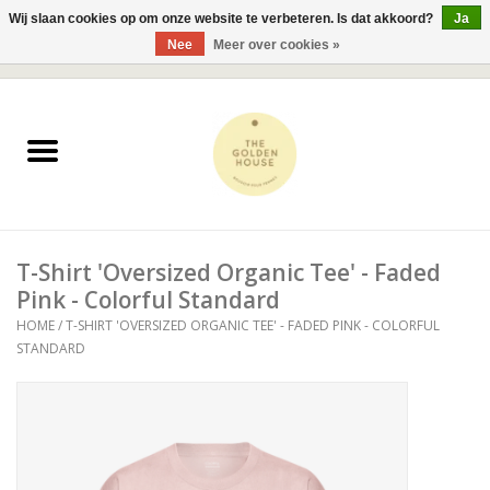
Wij slaan cookies op om onze website te verbeteren. Is dat akkoord?
Ja
Nee
Meer over cookies »
0 Artikelen - €0,00
Home
JUWELEN
KLEDING
T-Shirt 'Oversized Organic Tee' - Faded
ACCESSOIRES
Pink - Colorful Standard
HOME
/
T-SHIRT 'OVERSIZED ORGANIC TEE' - FADED PINK - COLORFUL
STANDARD
BESTSELLERS