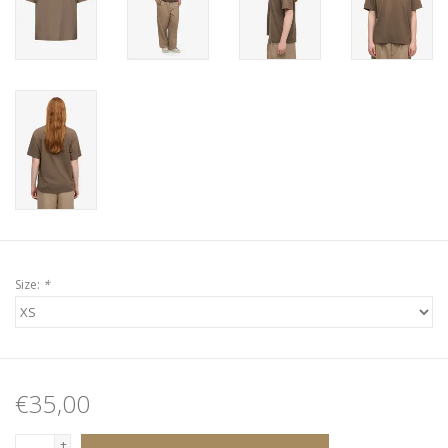
Size:
*
€35,00
+