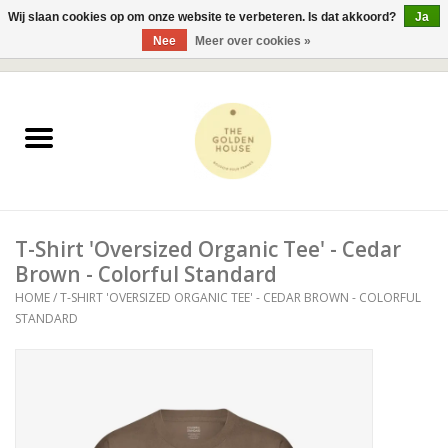
Wij slaan cookies op om onze website te verbeteren. Is dat akkoord?
Ja
Nee
Meer over cookies »
0 Artikelen - €0,00
Home
JUWELEN
KLEDING
T-Shirt 'Oversized Organic Tee' - Cedar
ACCESSOIRES
Brown - Colorful Standard
HOME
/
T-SHIRT 'OVERSIZED ORGANIC TEE' - CEDAR BROWN - COLORFUL
STANDARD
BESTSELLERS