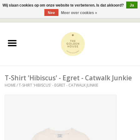
Wij slaan cookies op om onze website te verbeteren. Is dat akkoord?
Ja
Nee
Meer over cookies »
0 Artikelen - €0,00
Home
JUWELEN
KLEDING
T-Shirt 'Hibiscus' - Egret - Catwalk Junkie
ACCESSOIRES
HOME
/
T-SHIRT 'HIBISCUS' - EGRET - CATWALK JUNKIE
BESTSELLERS