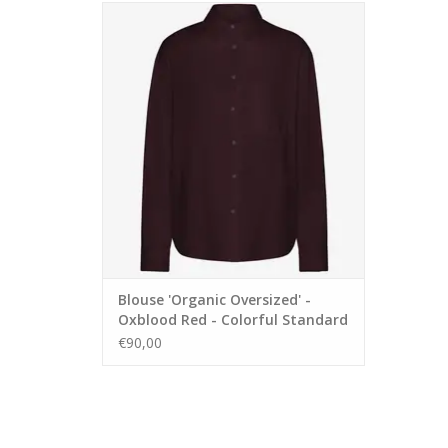
Oversized damesshirt in het kleur
Oxblood Red.
Het is een perfecte mix van elegantie, stijl
en premiumkwaliteit in één.
Samenstelling: 100% biologisch katoen.
Blouse 'Organic Oversized' -
Oxblood Red - Colorful Standard
€90,00