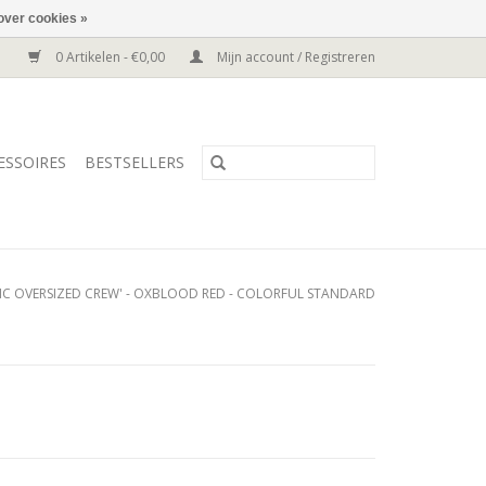
over cookies »
0 Artikelen - €0,00
Mijn account / Registreren
ESSOIRES
BESTSELLERS
IC OVERSIZED CREW' - OXBLOOD RED - COLORFUL STANDARD