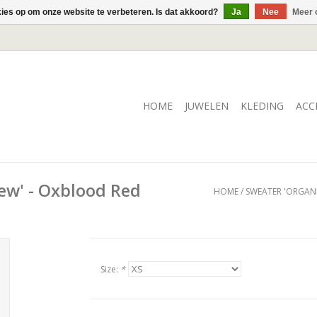
kies op om onze website te verbeteren. Is dat akkoord?
Ja
Nee
Meer 
HOME
JUWELEN
KLEDING
ACC
ew' - Oxblood Red
HOME
/
SWEATER 'ORGAN
Size:
*